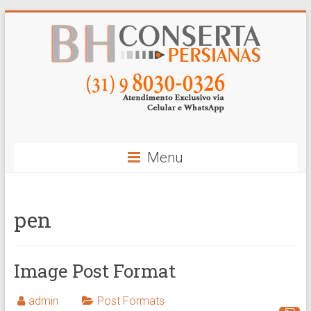
Skip
to
content
BH
Conserta
Persianas
Menu
pen
Image Post Format
admin
Post Formats