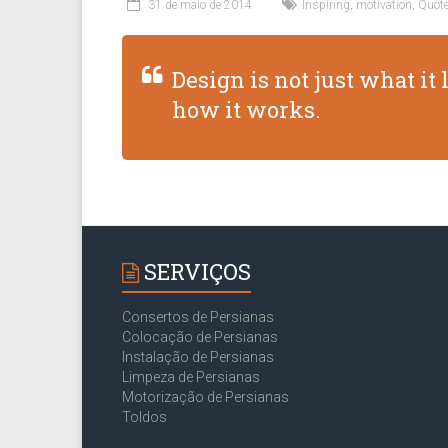
31 de maio de 2014
Inspiring
,
motivation
,
Quot
Design is not just what it 
how it works.
SERVIÇOS
Consertos de Persianas
Colocação de Persianas
Instalação de Persianas
Limpeza de Persianas
Motorização de Persianas
Toldos