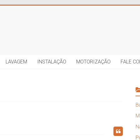
LAVAGEM
INSTALAÇÃO
MOTORIZAÇÃO
FALE C
B
M
N
P