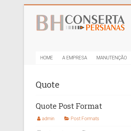
Skip
to
BH
content
Conserta
Persianas
HOME
A EMPRESA
MANUTENÇÃO
Quote
Quote Post Format
admin
Post Formats