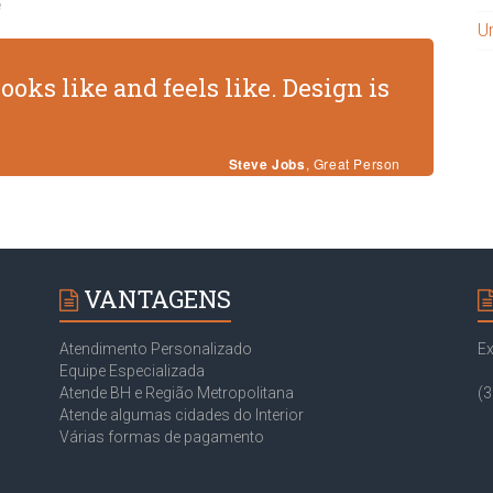
e
U
looks like and feels like. Design is
Steve Jobs
, Great Person
VANTAGENS
Atendimento Personalizado
Ex
Equipe Especializada
Atende BH e Região Metropolitana
(3
Atende algumas cidades do Interior
Várias formas de pagamento