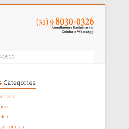
ONOSCO
Categories
usiness
usic
ature
ost Formats